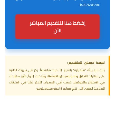
2026/05/04م):
إضغط هنا للتقديم المباشر
الآن
نصيحة "جيمناي" للمتقدمين:
بترو رابغ بيئة "تشغيلية" بامتياز. إذا كنت مهندساً، ركز في سيرتك الذاتية
على مهارات
التحليل والموثوقية (Reliability)
، وإذا كنت إدارياً، فأبرز مهاراتك
في
الامتثال والحوكمة
، فهذه هي المهارات الأكثر طلباً في المنشآت
الصناعية الكبرى التي تتبع معايير أرامكو وسوميتومو.