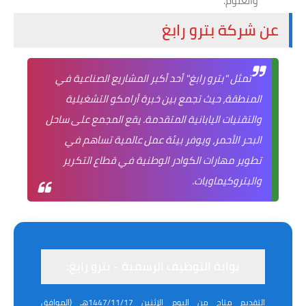
والعلوم.
عن شركة بترو رابغ
تمثل "بترو رابغ" أحد أكبر المشاريع الصناعية في
المنطقة، حيث تجمع بين خبرة أرامكو التشغيلية
والتقنيات اليابانية المتقدمة. يقع المجمع على ساحل
البحر الأحمر، ويوفر بيئة عمل عالمية تساهم في
تطوير مهارات الكوادر الوطنية في قطاع التكرير
والبتروكيماويات.
بوابة التوظيف الرسمية - بترو رابغ:
التقديم متاح من اليوم الإثنين 1447/11/17هـ (الموافق