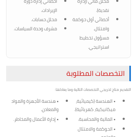
محلل مالي (إدارة
أخصائي إدارة دورة
نقدية).
الإيرادات.
أخصائي أول حوكمة
محلل حسابات.
وامتثال.
مشرف وحدة السياسات.
مسؤول تخطيط
استراتيجي.
التخصصات المطلوبة
التقديم متاح لخريجي التخصصات التالية وما يعادلها:
• الهندسة (كيميائية،
• هندسة الأجهزة والمواد
ميكانيكية، كهربائية).
والمعادن.
• المالية والمحاسبة.
• إدارة الأعمال والمخاطر.
• الحوكمة والامتثال