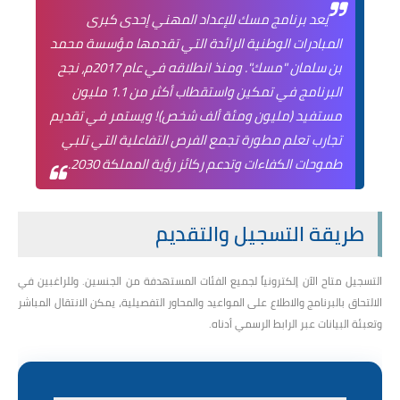
يُعد برنامج مسك للإعداد المهني إحدى كبرى
المبادرات الوطنية الرائدة التي تقدمها مؤسسة محمد
بن سلمان "مسك". ومنذ انطلاقه في عام 2017م، نجح
البرنامج في تمكين واستقطاب أكثر من 1.1 مليون
مستفيد (مليون ومئة ألف شخص)! ويستمر في تقديم
تجارب تعلم مطورة تجمع الفرص التفاعلية التي تلبي
طموحات الكفاءات وتدعم ركائز رؤية المملكة 2030.
طريقة التسجيل والتقديم
التسجيل متاح الآن إلكترونياً لجميع الفئات المستهدفة من الجنسين. وللراغبين في
الالتحاق بالبرنامج والاطلاع على المواعيد والمحاور التفصيلية، يمكن الانتقال المباشر
وتعبئة البيانات عبر الرابط الرسمي أدناه.